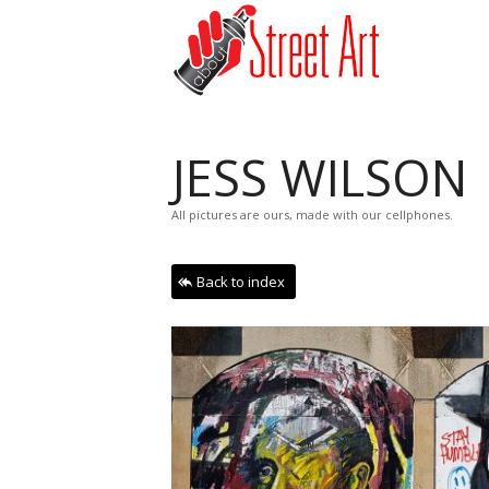
JESS WILSON
All pictures are ours, made with our cellphones.
Back to index