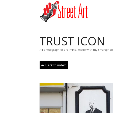
TRUST ICON
All photographies are mine, made with my smartphon
Back to index