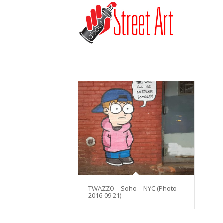
TWAZZO – Soho – NYC (Photo
2016-09-21)