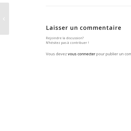
Library #1 : KANSAS CITY (USA)
Laisser un commentaire
Rejoindre la discussion?
N’hésitez pas à contribuer !
Vous devez
vous connecter
pour publier un co