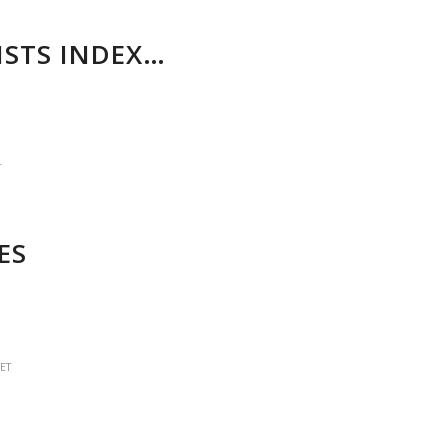
ISTS INDEX…
T
ES
ET