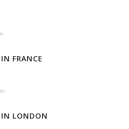
ET
 IN FRANCE
YET
T IN LONDON