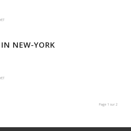
YET
 IN NEW-YORK
YET
Page 1 sur 2