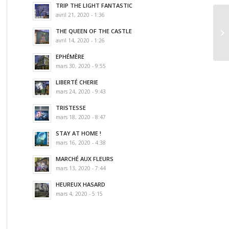
TRIP THE LIGHT FANTASTIC
avril 21, 2020 - 1:36
ZA
THE QUEEN OF THE CASTLE
Cl
avril 14, 2020 - 1:26
by
EPHÉMÈRE
mars 30, 2020 - 9:55
LIBERTÉ CHERIE
mars 24, 2020 - 9:43
TRISTESSE
mars 18, 2020 - 8:47
STAY AT HOME !
mars 16, 2020 - 4:38
MARCHÉ AUX FLEURS
mars 13, 2020 - 7:44
HEUREUX HASARD
mars 4, 2020 - 5:15